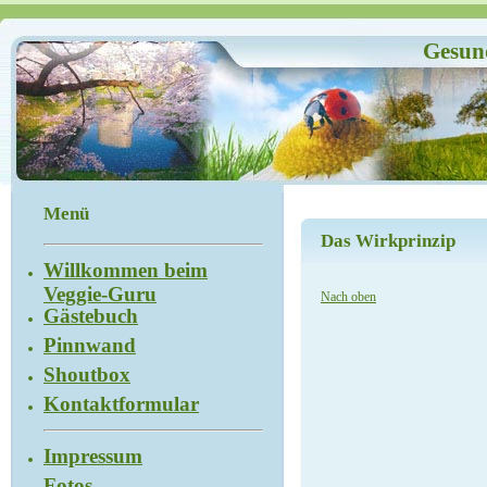
Gesund
Menü
Das Wirkprinzip
Willkommen beim
Veggie-Guru
Nach oben
Gästebuch
Pinnwand
Shoutbox
Kontaktformular
Impressum
Fotos