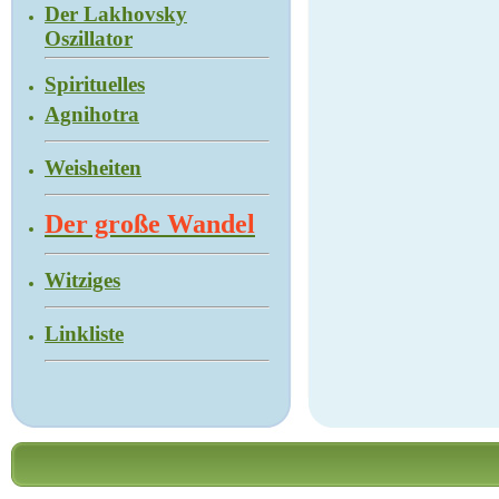
Der Lakhovsky
Oszillator
Spirituelles
Agnihotra
Weisheiten
Der große Wandel
Witziges
Linkliste