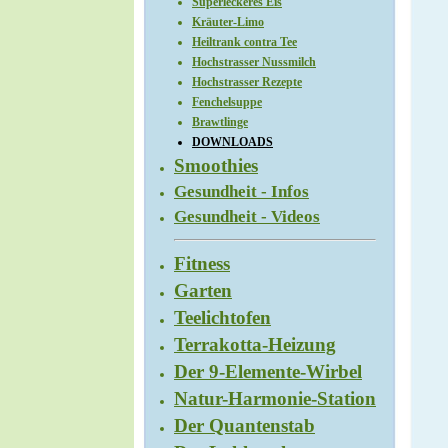
Superleckeres Eis
Kräuter-Limo
Heiltrank contra Tee
Hochstrasser Nussmilch
Hochstrasser Rezepte
Fenchelsuppe
Brawtlinge
DOWNLOADS
Smoothies
Gesundheit - Infos
Gesundheit - Videos
Fitness
Garten
Teelichtofen
Terrakotta-Heizung
Der 9-Elemente-Wirbel
Natur-Harmonie-Station
Der Quantenstab