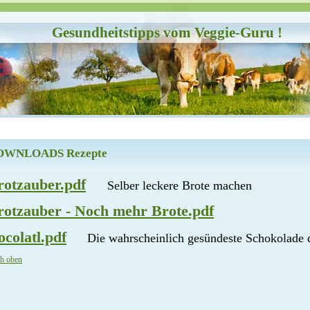
Gesundheitstipps vom Veggie-Guru !
OWNLOADS Rezepte
rotzauber.pdf
Selber leckere Brote machen
rotzauber - Noch mehr Brote.pdf
ocolatl.pdf
Die wahrscheinlich gesündeste Schokolade 
h oben