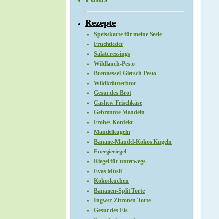
Rezepte
Speisekarte für meine Seele
Fruchtleder
Salatdressings
Wildlauch-Pesto
Brennessel-Giersch Pesto
Wildkräuterbrot
Gesundes Brot
Cashew Frischkäse
Gebrannte Mandeln
Frohes Konfekt
Mandelkugeln
Banane-Mandel-Kokos Kugeln
Energieriegel
Riegel für unterwegs
Evas Müsli
Kokoskuchen
Bananen-Split Torte
Ingwer-Zitronen Torte
Gesundes Eis