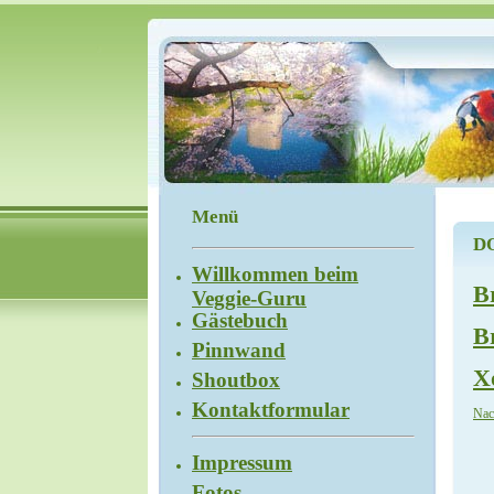
Menü
D
Willkommen beim
B
Veggie-Guru
Gästebuch
B
Pinnwand
X
Shoutbox
Kontaktformular
Nac
Impressum
Fotos