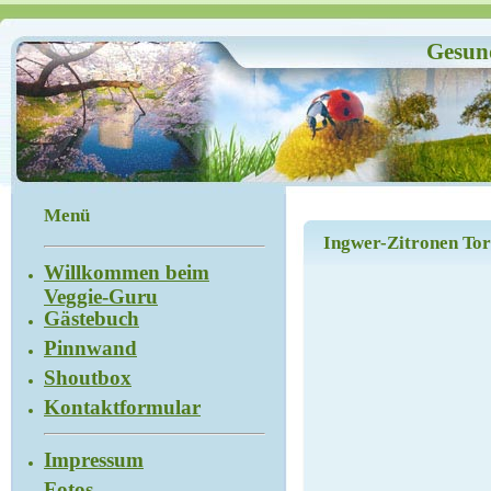
Gesund
Menü
Ingwer-Zitronen Tor
Willkommen beim
Veggie-Guru
Gästebuch
Pinnwand
Shoutbox
Kontaktformular
Impressum
Fotos