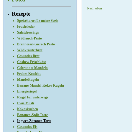
Nach oben
Rezepte
Speisekarte für meine Seele
Fruchtleder
Salatdressings
Wildlauch-Pesto
Brennessel-Giersch Pesto
Wildkräuterbrot
Gesundes Brot
Cashew Frischkäse
Gebrannte Mandeln
Frohes Konfekt
Mandelkugeln
Banane-Mandel-Kokos Kugeln
Energieriegel
Riegel für unterwegs
Evas Müsli
Kokoskuchen
Bananen-Split Torte
Ingwer-Zitronen Torte
Gesundes Eis